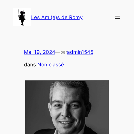
Aller
au
Les Ami(e)s de Romy
contenu
Mai 19, 2024
—
admin1545
par
dans
Non classé